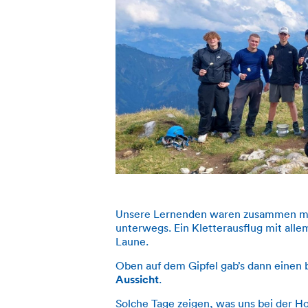
Unsere Lernenden waren zusammen mi
unterwegs. Ein Kletterausflug mit all
Laune.
Oben auf dem Gipfel gab’s dann eine
Aussicht
.
Solche Tage zeigen, was uns bei der H