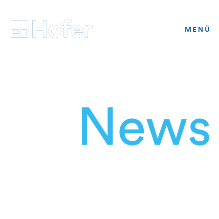
T +41 32 313 15 25
MENÜ
News