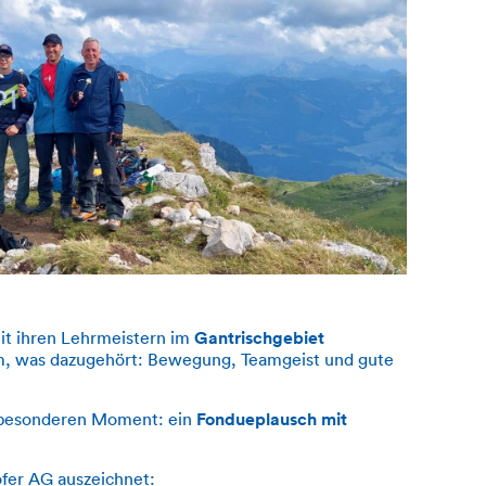
Gantrischgebiet
t ihren Lehrmeistern im
em, was dazugehört: Bewegung, Teamgeist und gute
Fondueplausch mit
n besonderen Moment: ein
ofer AG auszeichnet: